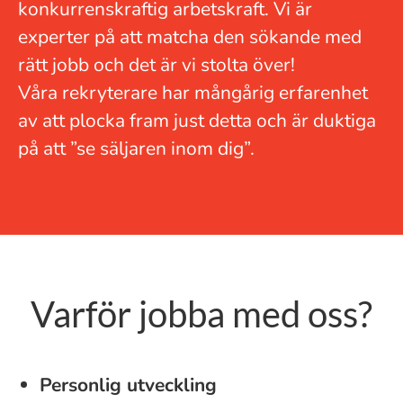
konkurrenskraftig arbetskraft. Vi är
experter på att matcha den sökande med
rätt jobb och det är vi stolta över!
Våra rekryterare har mångårig erfarenhet
av att plocka fram just detta och är duktiga
på att ”se säljaren inom dig”.
Varför jobba med oss?
Personlig utveckling