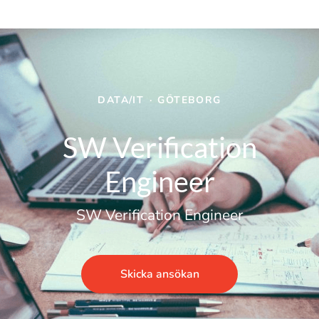
DATA/IT
·
GÖTEBORG
SW Verification
Engineer
SW Verification Engineer
Skicka ansökan