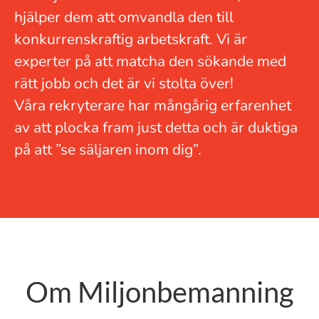
hjälper dem att omvandla den till
konkurrenskraftig arbetskraft. Vi är
experter på att matcha den sökande med
rätt jobb och det är vi stolta över!
Våra rekryterare har mångårig erfarenhet
av att plocka fram just detta och är duktiga
på att ”se säljaren inom dig”.
Om Miljonbemanning